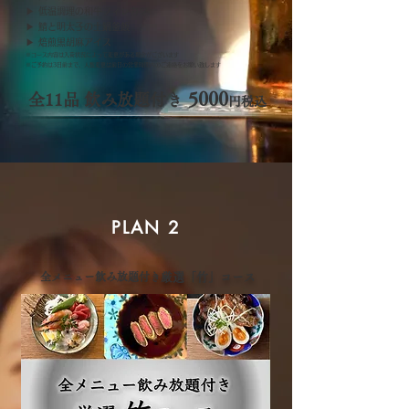
▶︎ 低温調理の和牛フィレカツ
▶︎ 鯖と明太子の土鍋釜飯
▶︎ 焙煎黒胡麻アイス​
※コース内容は入荷状況によって変更がある場合がございます
​※ご予約は3日前まで、人数変更は前日の営業時間内のご連絡をお願い致します
5000
全11品 飲み放題付き
円税込
PLAN 2
全メニュー飲み放題付き
厳選「竹」コース​