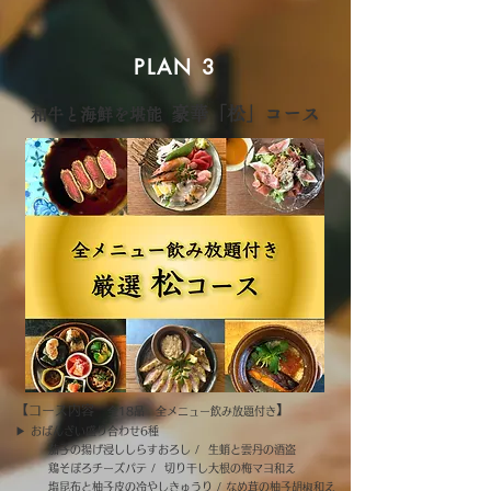
PLAN 3
豪華「松」コース​
和牛と海鮮を堪能
【コース内容
】
全18品 全メニュー飲み放題付き
▶︎ おばんざい盛り合わせ6種
茄子の揚げ浸ししらすおろし / 生蛸と雲丹の酒盗
鶏そぼろチーズパテ / 切り干し大根の梅マヨ和え
塩昆布と柚子皮の冷やしきゅうり / なめ茸の柚子胡椒和え