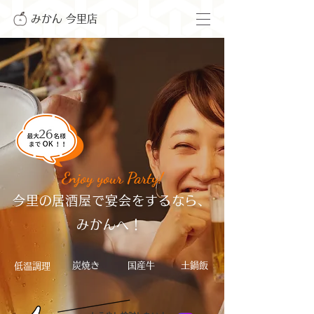
みかん 今里店
​26
Enjoy your Party!
今里の居酒屋で宴会をするなら、
みかんへ！
炭焼き
国産牛
土鍋飯
​低温調理