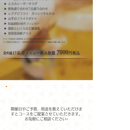
▶︎ とろろシーザーサラダ
▶︎ 鮮魚盛り合わせ7点盛り合わせ
▶︎ レアアジフライ ガリシソタルタル
▶︎ 山芋のフライドポテト
▶︎
低温調理の和牛フィレカツ
▶︎ 銀鮭といくらの土鍋釜飯
▶︎ 焙煎黒胡麻アイス
※コース内容は入荷状況によって変更がある場合がございます
​※ご予約は3日前まで、人数変更は前日の営業時間内のご連絡をお願い致します
7000
円
​全8皿17品 全メニュー飲み放題
税込
開催日やご予算、用途を教えていただけま
すとコースをご提案させていただきます。
お気軽にご相談ください♪