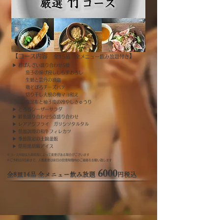
​【コース内容
】
全15品 全メニュー飲み放題付き
▶︎ おばんざい盛り合わせ5種
茄子の揚げ浸ししらすおろし
生蛸と雲丹の酒盗
鶏そぼろチーズパテ
切り干し大根の梅マヨ和え
塩昆布と柚子皮の冷やしきゅうり
▶︎ とろろシーザーサラダ
▶︎ 鮮魚盛り合わせ5点盛り合わせ
▶︎ レアアジフライ ガリシソタルタル
▶︎ 低温調理の和牛フィレカツ
▶︎ 季節限定の土鍋釜飯
▶︎ 焙煎黒胡麻アイス
※コース内容は入荷状況によって変更がある場合がございます
​※ご予約は3日前まで、人数変更は前日の営業時間内のご連絡をお願い致します
6000
​全8皿14品 全メニュー飲み放題
円税込