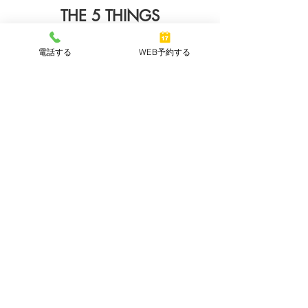
THE 5 THINGS
​良い宴会の５つの条件
電話する
WEB予約する
電話またはWeb予約にてご予約ください
10人以上のご予約に関して、こちらから改めて
ご連絡をさせていただきます。
ご要望を伺いながら宴会コースを決定
用途とご予算を伺いながら、宴会コースをおす
すめさせていただきます