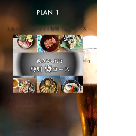
PLAN 1
特別「梅」コース​
​人気メニュー選りすぐり
​【コース内容
】
全11品 飲み放題付き
▶︎ おばんざい盛り合わせ3種
茄子の揚げ浸ししらすおろし
生蛸と雲丹の酒盗
鶏そぼろチーズパテ
▶︎ とろろシーザーサラダ
▶︎ 鮮魚盛り合わせ3点盛り合わせ
▶︎ 国産若鶏の唐揚げ 梅香味おろし