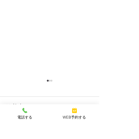
2025年6月25日の店休
年末年始の休業
日について
いつもありがとう
コメント
す。 みかん今里
いつもご愛顧頂き、誠にあり
す。 年末年始の
電話する
WEB予約する
がとうございます。 表題の
て、 2023年12
件、誠に勝手ながら6月25日
コメントを追加…
2024年1月4日ま
(水)は 社員研修のため店休日
とさせていただき