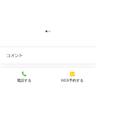
2025年6月25日の店休
2024年6月3
日について
お知らせ
コメント
いつもご愛顧頂き、誠にあり
いつもご愛顧頂き
がとうございます。 表題の
がとうございます
件、誠に勝手ながら6月25日
件、誠に勝手なが
コメントを追加…
電話する
WEB予約する
(水)は 社員研修のため店休日
(月)は 社員研修
とさせていただきます。 6月
とさせていただき
26日より通常営業でござい
4日より通常営業
ます。
す。
みかん 今里店