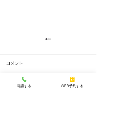
2025年6月25日の店休
2024年6月3
日について
お知らせ
コメント
いつもご愛顧頂き、誠にあり
いつもご愛顧頂き
がとうございます。 表題の
がとうございます
件、誠に勝手ながら6月25日
件、誠に勝手なが
電話する
WEB予約する
コメントを追加…
(水)は 社員研修のため店休日
(月)は 社員研修
とさせていただきます。 6月
とさせていただき
26日より通常営業でござい
4日より通常営業
ます。
す。